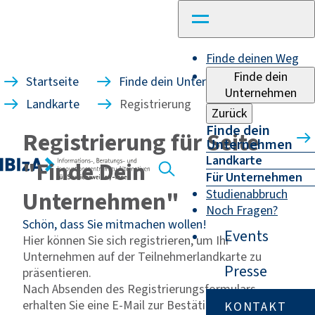
Finde deinen Weg
Finde dein
Startseite
Finde dein Unternehmen
Unternehmen
Landkarte
Registrierung
Zurück
Finde dein
Registrierung für Seite
Unternehmen
Landkarte
"Finde Dein
Für Unternehmen
Unternehmen"
Studienabbruch
Noch Fragen?
Schön, dass Sie mitmachen wollen!
Events
Hier können Sie sich registrieren, um Ihr
Unternehmen auf der Teilnehmerlandkarte zu
Presse
präsentieren.
Nach Absenden des Registrierungsformulars
erhalten Sie eine E-Mail zur Bestätigung.
KONTAKT