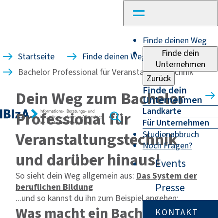
Finde deinen Weg
Finde dein
Startseite
Finde deinen Weg
Unternehmen
Bachelor Professional für Veranstaltungstechnik
Zurück
Finde dein
Dein Weg zum Bachelor
Unternehmen
Landkarte
Professional für
Für Unternehmen
Veranstaltungstechnik
Studienabbruch
Noch Fragen?
und darüber hinaus!
Events
So sieht dein Weg allgemein aus:
Das System der
Presse
beruflichen Bildung
...und so kannst du ihn zum Beispiel angehen:
Was macht ein Bachelor
KONTAKT